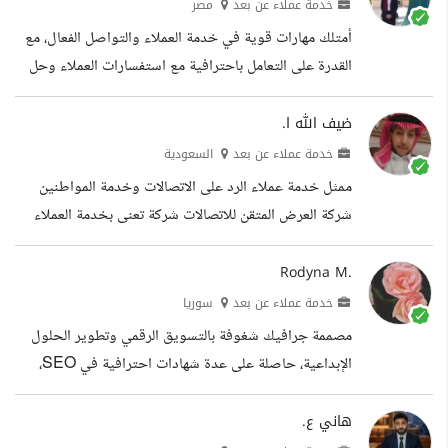
في الملاحظة، والالتزام بالمواعيد، وسرعة التعلم، والقدرة
خدمة عملاء عن بعد
مصر
على العمل عن بعد بكفاءة. أسعى للانضمام إلى فريق عمل
أمتلك مهارات قوية في خدمة العملاء والتواصل الفعال، مع
يتيح لي تطوير مهاراتي والمساهمة في تحقيق أهدافه.
القدرة على التعامل باحترافية مع استفسارات العملاء وحل
خبراتي تعليمي مهارات وخبرات حرة
المشكلات بسرعة وهدوء. أجيد استخدام تطبيقات
Microsoft Office، وإدارة المحادثات عبر البريد الإلكتروني
ضيف الله ا.
ووسائل التواصل الاجتماعي، وأحرص دائما على تقديم
خدمة عملاء عن بعد
السعودية
تجربة مميزة للعملاء والالتزام بالمواعيد وجودة الأداء. أسعى
ممثل خدمة عملاء الرد على الاتصالات وخدمة المواطنين
للانضمام إلى فريق عمل يتيح لي تطوير مهاراتي والمساهمة
شركة العرض المتقن للاتصالات شركة تعنى بخدمة العملاء
في تحقيق أفضل مستوى من رضا العملاء. الخبرات التعليم
وملتزمه مع اكثر من وزاره حكومية منسق خدمات مرضى
العمل في استقبال مستشفى خاص واستقبال الزبائن
Rodyna M.
ومحاسبتهم ماليا ، وتوجيههم للعيادات ، حجز المواعيد عن
خدمة عملاء عن بعد
سوريا
طريق الهاتف والتنسيق مع المرضى واختيار الاوقات
مصممة جرافيك شغوفة بالتسويق الرقمي وتطوير الحلول
المناسبه لهم نبذة باحث عن عمل ، أجيد العمل الجاد والالتزام
الإبداعية، حاصلة على عدة شهادات احترافية في SEO،
والامانه وتأدية واجبي على أكمل وجه التعليم جامعة الامام
التحليل الرقمي، وخدمة العملاء. أتمتع بمهارات تنظيمية
محمد بن سعود الاسلامية دبلوم علوم...
قوية وقدرة على إدارة الملفات والمهام باستخدام أدوات
هاني ع.