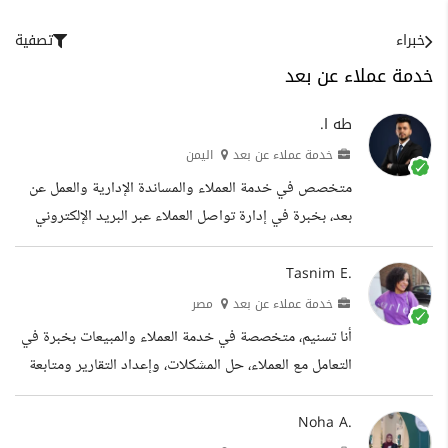
خبراء
تصفية
خدمة عملاء عن بعد
طه ا.
خدمة عملاء عن بعد
اليمن
متخصص في خدمة العملاء والمساندة الإدارية والعمل عن
بعد، بخبرة في إدارة تواصل العملاء عبر البريد الإلكتروني
ووسائل التواصل الاجتماعي والدردشة المباشرة، مع القدرة
على تنظيم المهام الإدارية وصياغة المراسلات المهنية بكفاءة
Tasnim E.
واحترافية. أمتلك مهارات قوية في التواصل الكتابي، إدارة
خدمة عملاء عن بعد
مصر
استفسارات العملاء، متابعة الطلبات، وبناء علاقات إيجابية
أنا تسنيم، متخصصة في خدمة العملاء والمبيعات بخبرة في
تعزز رضا العملاء وتحسن تجربة المستخدم. كما أتمتع بخبرة
التعامل مع العملاء، حل المشكلات، وإعداد التقارير ومتابعة
في إدارة حسابات التواصل الاجتماعي والتفاعل مع الجمهور
سير العمل. أجيد استخدام الحاسب الآلي وتطبيقات
وصياغة...
Google Workspace وMicrosoft Office، وأتميز بالدقة
Noha A.