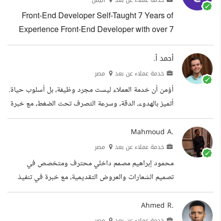
خدمة عملاء عن بعد
اليمن
Front-End Developer Self-Taught 7 Years of
Experience Front-End Developer with over 7
years of experience in designing, developing,
and optimizing web applications. Expertise in
أحمد أ.
React, Next.js, TypeScript, Tailwind CSS,
خدمة عملاء عن بعد
مصر
Redux, and performance optimization. Proven
أؤمن أن خدمة العملاء ليست مجرد وظيفة، بل أسلوب حياة.
ability to lead front-end teams, manage projects
أتميز بالهدوء، الدقة، وسرعة التصرف تحت الضغط، مع خبرة
efficiently, and collaborate with cross-functional
واسعة في التعامل مع العملاء من مختلف الجنسيات عبر
teams to build high-quality, scalable solutions.
الهاتف، المحادثات الفورية، والبريد الإلكتروني. اسمي أحمد
Mahmoud A.
Passionate about UI/UX design,...
أبوبكر رمضان، لدي خبرة تتجاوز 3 سنوات في مجال خدمة
خدمة عملاء عن بعد
مصر
العملاء والدعم الفني، بالإضافة إلى العمل الحر كمساعد
محمود إبراهيم مصمم داخلي محترف ومتخصص في
شخصي ومدخل بيانات على منصات مثل مستقل وخمسات.
تصميم الشعارات والعروض التقديمية، مع خبرة في تنفيذ
أمتلك مهارات عالية في كتابة المحتوى، تفريغ الملفات،
مشاريع داخل مصر وخارجها. يتقن استخدام برامج التصميم
تصميم العروض التقديمية، إدارة...
مثل 3ds Max، بالإضافة إلى خبرة واسعة في Microsoft
Ahmed R.
Office، وخاصة Word وExcel وPowerPoint، مما
خدمة عملاء عن بعد
مصر