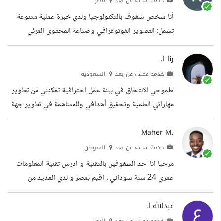
خدمة عملاء عن بعد
مصر
المحدد، وأسعى دائما لرضا العميل وجودة العمل. الخبرات
أنا شخص شغوف بالتكنولوجيا ولدي خبرة عملية متنوعة
التعليم خريج ثانوية عامة
تشمل: التصوير الفوتوغرافي وصناعة المحتوى المرئي
بجودة عالية. المونتاج وتحرير الفيديوهات بأسلوب احترافي
يضيف قيمة بصرية وجاذبية للمحتوى. تصميم الشعارات
رنا ا.
والهويات البصرية بشكل إبداعي وجذاب. إدارة حسابات
خدمة عملاء عن بعد
السعودية
التواصل الاجتماعي وتحقيق نمو وتفاعل ملحوظ. التعليق
طموحي الالتحاق في بيئة عمل احترافية تمكنني من تطوير
الصوتي على المباريات والفعاليات الصغيرة بصوت مميز
مهاراتي العلمية وتحقيق أهدافي وللمساهمة في تطوير جهة
وحماسي. مهارات الإقناع في المبيعات وقدرة على التواصل
العمل التي سأعمل بها . الخبرات خبرة في خدمة العملاء
الفعال مع العملاء. أمتلك حس التطور المستمر...
خبرة في التصميم خبرة في إدخال البيانات التعليم
Maher M.
بكالوريوس
خدمة عملاء عن بعد
السودان
مرحبا انا احد الشغوفين بالتقنية و ادرس تقنية المعلومات
عمري 24 سنة سوداني , اقيم بمصر و لدي العديد من
المهارات التقنية و اريد ان أرى نفسي كمتخصص اأمن
سيبراني يوما ما . الخبرات التعليم
عبدالله ا.