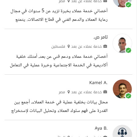
خدمة عملاء عن بعد
مصر
أخصائي خدمة عملاء بخبرة تزيد عن 5 سنوات في مجال
رعاية العملاء والدعم الفني في قطاع الاتصالات. يتمتع
بمهارة عالية في التعامل مع استفسارات العملاء المعقدة،
وحل الشكاوى بكفاءة، وتقديم خدمة عالية الجودة. بارع في
تامر ص.
استخدام أنظمة إدارة علاقات العملاء وأدوات الإنتاجية،
خدمة عملاء عن بعد
فلسطين
ويتمتع بمهارات تواصل وحل مشكلات قوية. الخبرات
أخصائي خدمة عملاء ودعم فني عن بعد، أمتلك خلفية
التعليم المهارات
أكاديمية في الخدمة الاجتماعية وخبرة عملية في التعامل
مع العملاء عبر الإنترنت. عملت كبائع مستقل على منصة
خمسات، وأدير موقعا تقنيا متخصصا في تقديم الشروحات
Kamel A.
وحل المشكلات. أتميز بالصبر، والتنظيم، والالتزام بتقديم
خدمة عملاء عن بعد
مصر
تجربة احترافية ومميزة للمستخدمين. الخبرات التعليم
محلل بيانات بخلفية عملية في خدمة العملاء، أجمع بين
القدرة على فهم سلوك العملاء وتحليل البيانات لإستخراج
رؤى تدعم إتخاذ القرار وتحسين تجربة المستخدم. أمتلك
خبرة في إستخدام Excel وPower BI لتنظيف البيانات،
Aya B.
نمذجتها، وبناء لوحات معلومات تفاعلية (Dashboards)