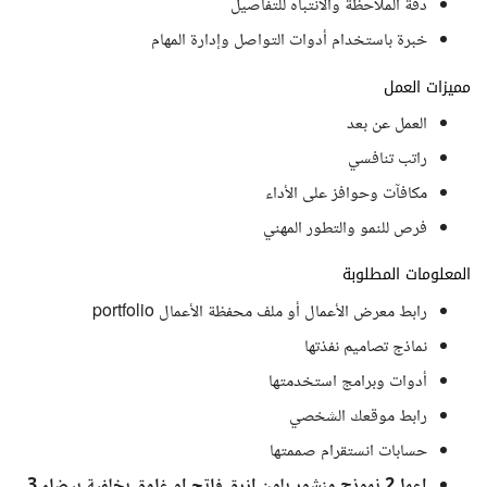
دقة الملاحظة والانتباه للتفاصيل
خبرة باستخدام أدوات التواصل وإدارة المهام
مميزات العمل
العمل عن بعد
راتب تنافسي
مكافآت وحوافز على الأداء
فرص للنمو والتطور المهني
المعلومات المطلوبة
رابط معرض الأعمال أو ملف محفظة الأعمال portfolio
نماذج تصاميم نفذتها
أدوات وبرامج استخدمتها
رابط موقعك الشخصي
حسابات انستقرام صممتها
اعمل2 نموذج منشور بلون ازرق فاتح او غامق بخلفية بيضاء 3