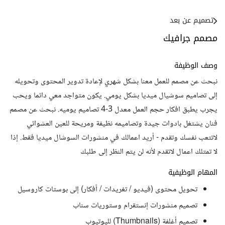
تصميم عن بعد
مصمم جرافيك
وصف الوظيفة
نبحث عن مصمم للعمل معنا بشكل شهري لإعادة تدوير المحتوى وتحويله
إلى تصاميم سوشيال ميديا بشكل يومي. يكون متواجد معي دائما ويحب
يجرب يطبق افكار حجم العمل معدل 3-4 تصاميم يوميه. نبحث عن مصمم
فنان يشتغل بادوات جيدة وتصاميمه نظيفة ومريحة للعين العشوائي
لاتتعب نفسك وتقدم - أريد اعمالك في منشورات السوشال ميديا فقط. إذا
لا تمتلك اعمال لاتقدم لأنه لن يتم النظر إلى طلبك
المهام الوظيفية
تحويل محتوى (فيديو / تغريدات / أفكار) إلى بوستات كاروسيل
تصميم منشورات إنستقرام وستوريات سناب
تصميم أغلفة (Thumbnails) لليوتيوب