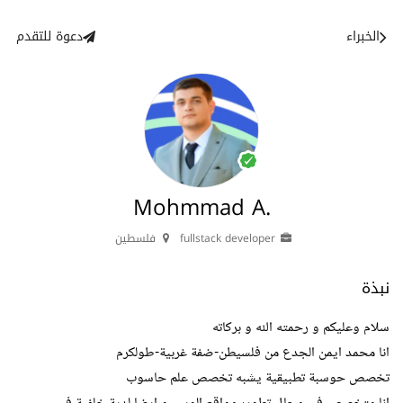
الخبراء
دعوة للتقدم
Mohmmad A.
fullstack developer
فلسطين
نبذة
سلام وعليكم و رحمته الله و بركاته
انا محمد ايمن الجدع من فلسيطن-ضفة غربية-طولكرم
تخصص حوسبة تطبيقية يشبه تخصص علم حاسوب