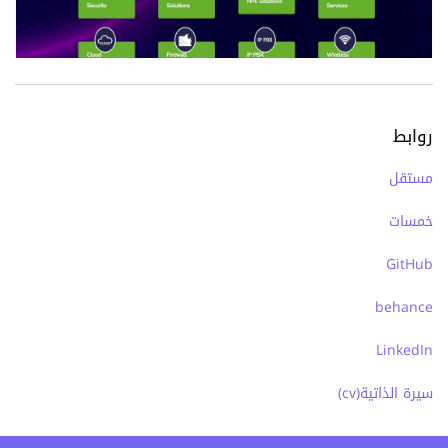
روابط
مستقل
خمسات
GitHub
behance
LinkedIn
سيرة الذاتية(cv)