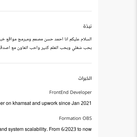
نبذة
السلام عليكم انا احمد حسن مصمم ومبرمج مواقع خبره 4 سنوات لقد اشتغلت فريلنسر علي خمسات واب ورك واشتغلت علي الكثير من المواقع واخذت خب
بحب شغلي وبحب اتعلم كثير واحب اتعاون مع اصدقا
الخبرات
FrontEnd Developer
ncer on khamsat and upwork since Jan 2021
Formation OBS
 and system scalability. From 6/2023 to now