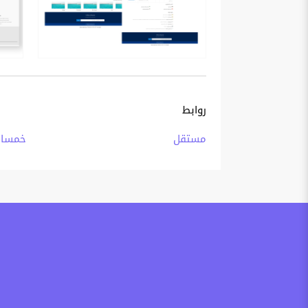
روابط
مستقل
خمسا