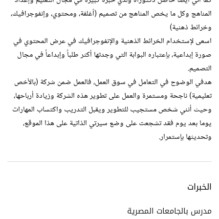
كما أني أيضًا حاصل دكتوراه ولدي خبرة كبيرة في مجال التعليم وإعداد
المناهج وكل ما يخص المناهج من تصميم (أغلفة، ومحتوي، وإنفوجرافيك،
وخرائط ذهنية)
اسعى لإستخدام الخرائط الذهنية والإنفوجرافيك في عرض المحتوي في
صورة إبداعية، بإعتباره البوابة التي وجدتها أكثر طلباً وإبداعاً في مجال
التصميم.
هدفي الوضوح في التعامل في سوق العمل، فالعمل ضمن شركة (بالأخص
تعليمية) ناجحة ومستمرة والعمل على تطوير هذه الشركة وزيادة أرباحها،
وحيث أنني شخص مستجيب للتطوير ويقبل التدريب واكتساب المهارات
يوما بعد يوم فقد تشجعت على وضع سيرتي الذاتية على هذا الموقع،
وتحديثها بإستمرار.
الخبرات
مدرس بالجامعات المصرية