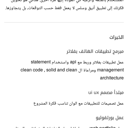
المستخدم بالمتعة والرغبة في العودة إليها مرة أخرى. هدفي هو تحويل
فكرتك إلى تطبيق أنيق وسلس لا يعمل فقط حسب التوقعات، بل يتجاوزها.
الخبرات
مبرمج تطبيقات الهاتف بفلاتر
عمل تطبيقات بفلاتر وربط مع api واستخدام statement
management ومراعاة ال clean code , solid and clean
architecture
مبتدأ مصمم ui ux
عمل تصميمات للتطبيقات مع الوان تناسب فكرة المشروع
عمل بورتفوليو