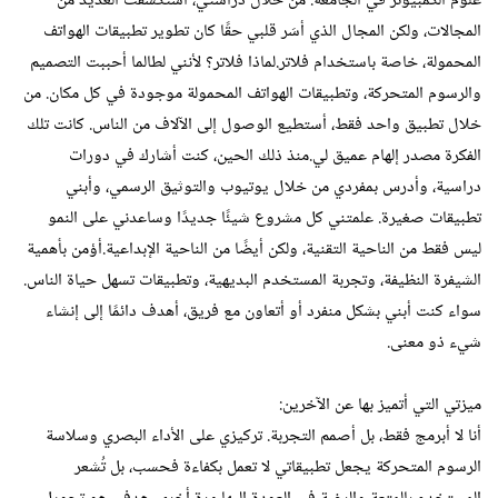
علوم الكمبيوتر في الجامعة. من خلال دراستي، استكشفت العديد من
المجالات، ولكن المجال الذي أسَر قلبي حقًا كان تطوير تطبيقات الهواتف
المحمولة، خاصة باستخدام فلاتر.لماذا فلاتر؟ لأنني لطالما أحببت التصميم
والرسوم المتحركة، وتطبيقات الهواتف المحمولة موجودة في كل مكان. من
خلال تطبيق واحد فقط، أستطيع الوصول إلى الآلاف من الناس. كانت تلك
الفكرة مصدر إلهام عميق لي.منذ ذلك الحين، كنت أشارك في دورات
دراسية، وأدرس بمفردي من خلال يوتيوب والتوثيق الرسمي، وأبني
تطبيقات صغيرة. علمتني كل مشروع شيئًا جديدًا وساعدني على النمو
ليس فقط من الناحية التقنية، ولكن أيضًا من الناحية الإبداعية.أؤمن بأهمية
الشيفرة النظيفة، وتجربة المستخدم البديهية، وتطبيقات تسهل حياة الناس.
سواء كنت أبني بشكل منفرد أو أتعاون مع فريق، أهدف دائمًا إلى إنشاء
شيء ذو معنى.
ميزتي التي أتميز بها عن الآخرين:
أنا لا أبرمج فقط، بل أصمم التجربة. تركيزي على الأداء البصري وسلاسة
الرسوم المتحركة يجعل تطبيقاتي لا تعمل بكفاءة فحسب، بل تُشعر