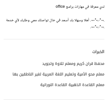
لدي معرفة في مهارات برامج office
.٭٠*٠.٭*٠٭٠. أهلا وسهلا بك أسعد في خال تواصلك معي وطلبك لأي خدمة
.٭٠*٠.٭*٠٭٠.
الخبرات
محفظ قران كريم ومعلم تلاوة وتجويد
معلم محو الأمية وتعليم اللغة العربية لغير الناطقين بها
معلم القاعدة الذهبية القاعدة النورانية