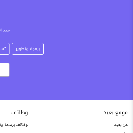
حدد ال
برمجة وتطوير
تسو
موقع بعيد
وظائف
عن بعيد
وظائف برمجة وت