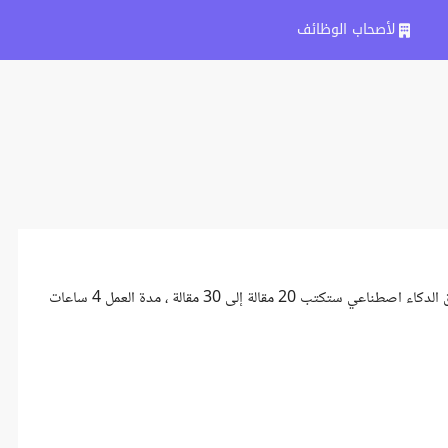
لأصحاب الوظائف
سأقوم بإرسال لك صورة المقالة و اريك كيف تكتبها في 3 دقائق عد طريق الدكاء اصطناعي ستكتب 20 مقالة إلى 30 مقالة ، مدة العمل 4 ساعات