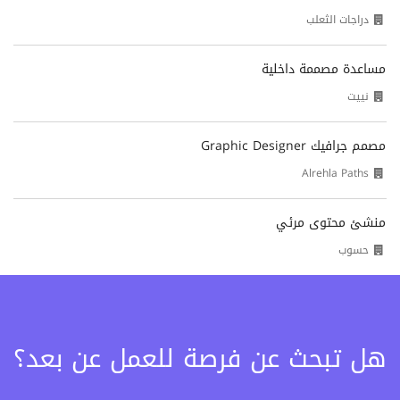
دراجات الثعلب
مساعدة مصممة داخلية
نييت
مصمم جرافيك Graphic Designer
Alrehla Paths
منشئ محتوى مرئي
حسوب
هل تبحث عن فرصة للعمل عن بعد؟