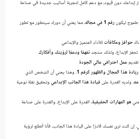
راز إبداعك دون قيود، مع دعم كامل لتجربة أساليب جديدة في صناعة
 وطموح ليكون
رقم 1 في مجاله
، مما يعني أن دورك سيتطور مع تطور
ناك
حوافز ومكافآت
للأداء المتميز والإبداعي
 تحفز الإبداع، ولذلك ستجد
تفهمًا ودعمًا لرؤيتك وأفكارك
 تقديم
عمل احترافي عالي الجودة
ريادة هذا المجال والظهور كرقم 1
. وهذا يعني أن الشخص الذي
مه
، ولديه القدرة على
قيادة هذا الجانب الإبداعي
وتحقيق نقلة نوعية
همني
هو المهارات الحقيقية
، القدرة على الإبداع، والقدرة على صناعة
كنت ترى نفسك قادرًا على قيادة هذا الجانب، فأنا أتطلع لرؤية