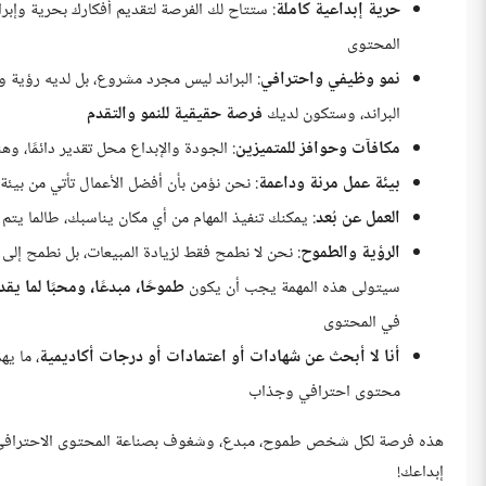
حرية إبداعية كاملة
: ستتاح لك الفرصة لتقديم أفكارك بحرية وإب
المحتوى
نمو وظيفي واحترافي
: البراند ليس مجرد مشروع، بل لديه رؤية
البراند، وستكون لديك
فرصة حقيقية للنمو والتقدم
مكافآت وحوافز للمتميزين
: الجودة والإبداع محل تقدير دائمًا، وه
بيئة عمل مرنة وداعمة
: نحن نؤمن بأن أفضل الأعمال تأتي من بيئة
العمل عن بُعد
: يمكنك تنفيذ المهام من أي مكان يناسبك، طالما يتم
الرؤية والطموح
: نحن لا نطمح فقط لزيادة المبيعات، بل نطمح إلى
سيتولى هذه المهمة يجب أن يكون
طموحًا، مبدعًا، ومحبًا لما يقد
في المحتوى
أنا لا أبحث عن شهادات أو اعتمادات أو درجات أكاديمية
، ما ي
محتوى احترافي وجذاب
هذه فرصة لكل شخص طموح، مبدع، وشغوف بصناعة المحتوى الاحترافي. إن 
إبداعك!