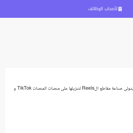
لأصحاب الوظائف
نبحث عن صانع محتوى في منصات التواصل الإجتماعي لمتجر إلكتروني يتولى صناعة مقاطع الReels لتنزيلها على منصات المنصات TikTok و