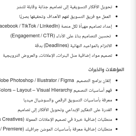
تحويل الأفكار التسويقية إلى تصاميم جذابة وقابلة للنشر
العمل مع فريق التسويق لفهم الأهداف وتحقيقها بصريًا
إعداد تصاميم مهيأة لكل منصة (Instagram / Facebook / TikTok / LinkedIn)
تحسين التصاميم بناءً على الأداء (Engagement / CTR)
الالتزام بالمواعيد النهائية (Deadlines) بدقة
تصميم مواد إضافية مثل البنرات، الإعلانات، والعروض الترويجية
المؤهلات والخبرات
إتقان برامج التصميم Adobe Photoshop / Illustrator / Figma
فهم أساسيات التصميم Typography – Colors – Layout – Visual Hierarchy
معرفة بأساسيات التسويق الرقمي والسوشيال ميديا
القدرة على التفكير الإبداعي وتحويل الأفكار إلى تصاميم
متطلبات إضافية خبرة في تصميم الإعلانات الممولة (Ads Creatives)
متطلبات إضافية معرفة بأساسيات الموشن جرافيك (After Effects / Premiere)