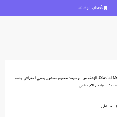
لأصحاب الوظائف
نبحث عن مصمم جرافيك – سوشيال ميديا (Social Media Graphic Designer)، الهدف من الوظيفة: تصميم محتوى بصري احترافي يدعم
منصات التواصل الاجتماعي.