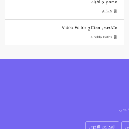
مصمم جرافيك
هيكتار
متخصص مونتاج Video Editor
Alrehla Paths
تروني
ي
المجالات الأخرى