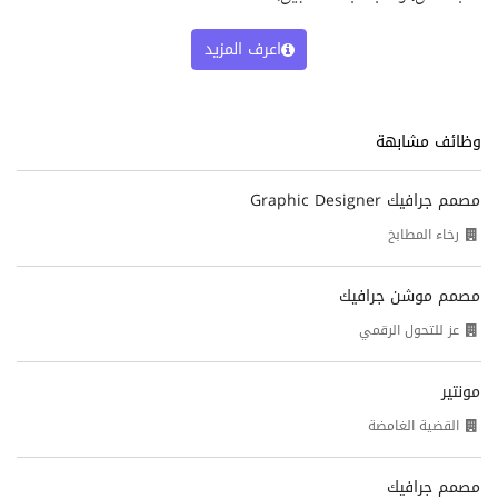
اعرف المزيد
وظائف مشابهة
مصمم جرافيك Graphic Designer
رخاء المطابخ
مصمم موشن جرافيك
عز للتحول الرقمي
مونتير
القضية الغامضة
مصمم جرافيك