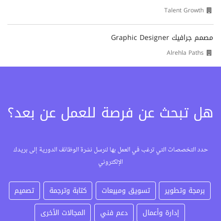
Talent Growth
مصمم جرافيك Graphic Designer
Alrehla Paths
هل تبحث عن فرصة للعمل عن بعد؟
حدد التخصصات التي ترغب في العمل بها لنرسل نشرة الوظائف الدورية إلى بريدك
الإلكتروني
برمجة وتطوير
تسويق ومبيعات
كتابة وترجمة
تصميم
إدارة وأعمال
دعم فني
المجالات الأخرى